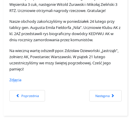
Węsierska 3 cuk, następnie Witold Żurawski i Mikołaj Zieliński 3
RTŻ. Uczniowie otrzymali nagrody rzeczowe. Gratulacje!
Nasze obchody zakończyliśmy w poniedziałek 24 lutego przy
tablicy gen. Augusta Emila Fieldorfa „Nila”. Uczniowie Klubu AK z
kl. 2AŻ przedstawili rys biograficzny dowódcy KEDYWU AK w
dniu rocznicy zamordowania przez komunistów.
Na wieczną wartę odszedł ppor. Zdzisław Dziewoński „Jastrząb”,
żołnierz AK, Powstaniec Warszawski. W piątek 21 lutego
uczestniczyliśmy we mszy świętej pogrzebowej. Cześć Jego
pamięci!
Zdjęcia
Poprzednia strona: 160. rocznica urodzin Wiktora Kulerskiego
Następna strona: Boha
Poprzednia
Następna