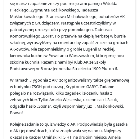
się marsz i zapalenie zniczy pod miejscami pamięci Witolda
Pileckiego, Zygmunta Koźlikowskiego, Tadeusza
Maślonkowskiego i Stanisława Michałowskiego, bohaterów AK,
związanych z Grudziądzem. Następnie uczestniczyliśmy w
patriotycznej uroczystości przy pomniku gen. Tadeusza
Komorowskiego „Bora”. Po przerwie na ciepłą herbatę w bursie
szkolnej, wyruszyliśmy na cmentarz by zapalić znicze na grobach
AK-owców. Nie zapomnieliśmy o grobie Eugenii Mireckiej,
kierownika kuchni w Powstaniu Warszawskim, której imię nosi
szkolna kuchnia. Razem z nami był Klub AK ze Szkoły
Podstawowej nr 8 oraz Jednostka Strzelecka 1909 Pluton 6.
W ramach „Tygodnia z AK” zorganizowaliśmy także grę terenową
w budynku ZSGH pod nazwą „Kryptonim GARY”. Zadanie
polegało na rozwiązaniu kilku zagadek i złożeniu hasła z
zebranych liter. Tylko Amelia Węsierska, uczennica kl. 3 cuk,
odgadła hasło „Sosna”, czyli wspomniany już T. Maślonkowski.
Brawo!
Kolejne zadanie to quiz wiedzy o AK. Podpowiedzią była gazetka
o AK i jej dowódcach, która znajdowała się na holu. Najlepszy
okazał się Kacper Umiński kl. 5 HT, na drugim miejscu Amelia